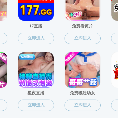
展访企拓岗促就业活动
上页
1
下页